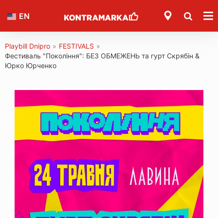
EN
Playbill Dnipro
»
FESTIVALS
»
Фестиваль "Покоління": БЕЗ ОБМЕЖЕНЬ та гурт Скрябін &
Юрко Юрченко