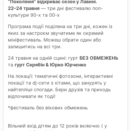
“Покоління” відкриває сезон у Лавині.
22–24 травня
— три дні фестивалю поп-
культури 90-х та 00-х
Програма події поділена на три дні, кожен із
яких за настроєм звучатиме як окремий
мініфестиваль. Можеш обрати один або
залишитись на всі три.
24 травня на одній сцені: гурт
БЕЗ ОБМЕЖЕНЬ
та
гурт Скрябін & Юрко Юрченко
На локації: тематичні фотозони, інтерактивні
локації та dj-сети з хітами, що занурять у
найтепліші спогади. Бери друзів та приходь
відпочивати як тоді!
*фестиваль без вікових обмежень
Вільний вхід дітям до 12 років включно ( у