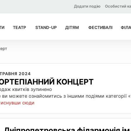
Додати подію
Особистий ка
ТИ
ТЕАТР
STAND-UP
ДІТЯМ
ФЕСТИВАЛІ
ФІЛ
церт
 ТРАВНЯ 2024
ОРТЕПІАННИЙ КОНЦЕРТ
даж квитків зупинено
 ви можете ознайомитись з іншими подіями категорії
тиснувши сюди
Дніпропетровська філармонія ім.