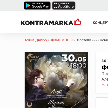
КОНЦЕР
Афіша Дніпро
»
ФІЛАРМОНІЯ
»
Фортепіанний кон
30
Ф
Про
Але
На