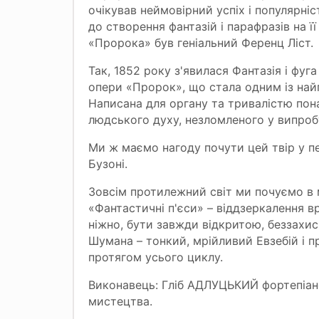
очікував неймовірний успіх і популярні
до створення фантазій і парафразів на ї
«Пророка» був геніальний Ференц Ліст.
Так, 1852 року з'явилася Фантазія і фуг
опери «Пророк», що стала одним із най
Написана для органу та тривалістю пона
людського духу, незломленого у випроб
Ми ж маємо нагоду почути цей твір у п
Бузоні.
Зовсім протилежний світ ми почуємо в
«Фантастичні п'єси» – віддзеркалення вр
ніжно, бути завжди відкритою, беззахис
Шумана – тонкий, мрійливий Евзебій і 
протягом усього циклу.
Виконавець: Гліб АДЛУЦЬКИЙ фортепіан
мистецтва.