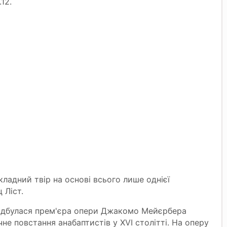
12.
ладний твір на основі всього лише однієї
 Ліст.
 відбулася прем'єра опери Джакомо Мейєрбера
не повстання анабаптистів у ХVI столітті. На оперу