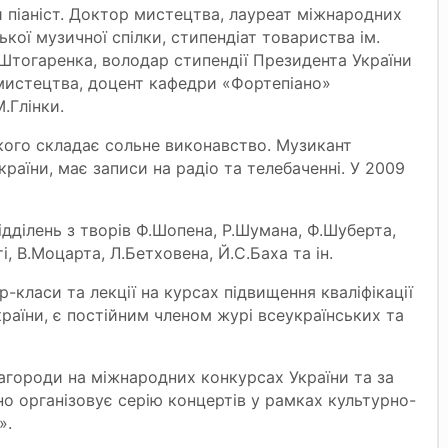
й піаніст. Доктор мистецтва, лауреат міжнародних
ької музичної спілки, стипендіат товариства ім.
А.Штогаренка, володар стипендії Президента України
мистецтва, доцент кафедри «Фортепіано»
.Глінки.
ького складає сольне виконавство. Музикант
раїни, має записи на радіо та телебаченні. У 2009
ідділень з творів Ф.Шопена, Р.Шумана, Ф.Шуберта,
і, В.Моцарта, Л.Бетховена, Й.С.Баха та ін.
класи та лекції на курсах підвищення кваліфікації
країни, є постійним членом журі всеукраїнських та
нагороди на міжнародних конкурсах України та за
о організовує серію концертів у рамках культурно-
».