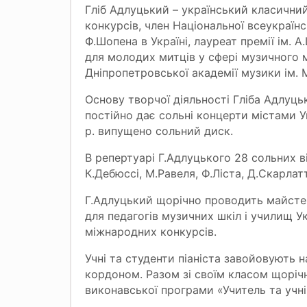
Гліб Адлуцький – український класични
конкурсів, член Національної всеукраїнс
Ф.Шопена в Україні, лауреат премії ім. 
для молодих митців у сфері музичного 
Дніпропетровської академії музики ім. М
Основу творчої діяльності Гліба Адлуц
постійно дає сольні концерти містами Ук
р. випущено сольний диск.
В репертуарі Г.Адлуцького 28 сольних в
К.Дебюссі, М.Равеля, Ф.Ліста, Д.Скарлатт
Г.Адлуцький щорічно проводить майстер-
для педагогів музичних шкіл і училищ У
міжнародних конкурсів.
Учні та студенти піаніста завойовують 
кордоном. Разом зі своїм класом щорічн
виконавської програми «Учитель та учні