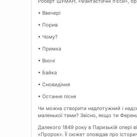
Роберт ШУМАН. «Фантастичні п'єси», ор.
• Ввечері
• Порив
• Чому?
• Примха
• Вночі
• Байка
• Сновидіння
• Остання пісня
Чи можна створити надпотужний і надск
маленької теми? Звісно, якщо ти Ференц
Далекого 1849 року в Паризькій опері
«Пророк». Її сюжет оповідав про історич