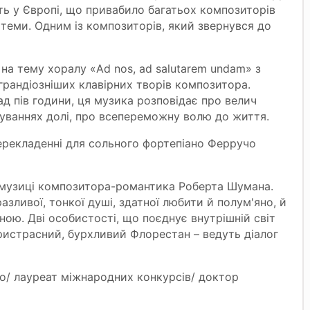
сть у Європі, що привабило багатьох композиторів
ї теми. Одним із композиторів, який звернувся до
а на тему хоралу «Ad nos, ad salutarem undam» з
грандіозніших клавірних творів композитора.
д пів години, ця музика розповідає про велич
уваннях долі, про всепереможну волю до життя.
ерекладенні для сольного фортепіано Ферручо
 музиці композитора-романтика Роберта Шумана.
азливої, тонкої душі, здатної любити й полум'яно, й
ною. Дві особистості, що поєднує внутрішній світ
пристрасний, бурхливий Флорестан – ведуть діалог
о/ лауреат міжнародних конкурсів/ доктор