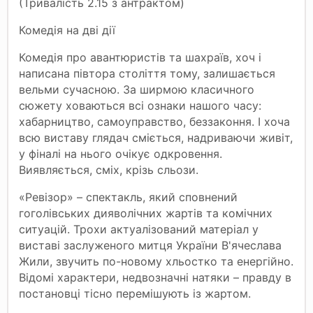
(Тривалість 2.15 з антрактом)
Комедія на дві дії
Комедія про авантюристів та шахраїв, хоч і
написана півтора століття тому, залишається
вельми сучасною. За ширмою класичного
сюжету ховаються всі ознаки нашого часу:
хабарництво, самоуправство, беззаконня. І хоча
всю виставу глядач сміється, надриваючи живіт,
у фіналі на нього очікує одкровення.
Виявляється, сміх, крізь сльози.
«Ревізор» – спектакль, який сповнений
гоголівських дияволічних жартів та комічних
ситуацій. Трохи актуалізований матеріал у
виставі заслуженого митця України В'ячеслава
Жили, звучить по-новому хльостко та енергійно.
Відомі характери, недвозначні натяки – правду в
постановці тісно перемішують із жартом.