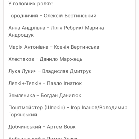
У головних ролях:
Городничий – Олексій Вертинський
Анна Андріївна – Лілія Ребрик/ Марина
Андрощук
Марія Антонівна – Ксенія Вертинська
Хлестаков – Данило Маржець
Лука Лукич – Владислав Дмитрук
Ляпкін-Тяпкін – Павло Ігнатюк
Земляника – Богдан Данилюк
Поштмейстер (Шпекін) – Ігор Іванов/Володимир
Горянський
Добчинський – Артем Вовк
Бобчинський – Петро Зузяк